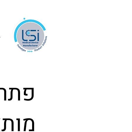
ב
פתרו
מותא