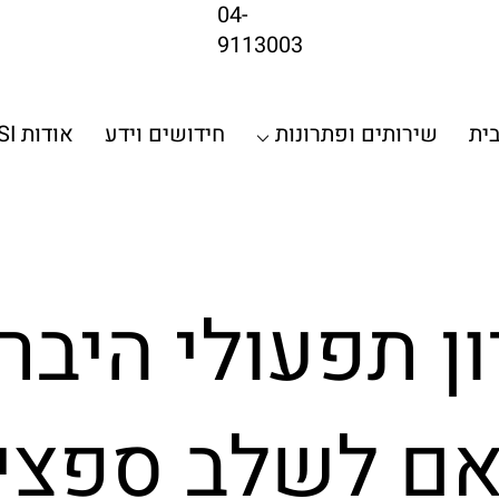
04-
9113003
ית
שירותים ופתרונות ⌵
חידושים וידע
אודות LSI
ן תפעולי היברד
ם לשלב ספצי