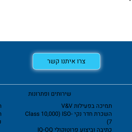
צרו איתנו קשר
שירותים ופתרונות
תמיכה בפעילות V&V
ת
השכרת חדר נקי Class 10,000) ISO-
ת
7)
פ
כתיבה וביצוע פרוטוקולי IQ-OQ